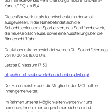
Schiffshebewerkes Henrichenburg am Dortmund-Ems-
Kanal (DEK) km 15,4.
Dieses Bauwerk ist als technisches Kulturdenkmal
ausgewiesen. In der Nähe befindet sich die
Schachtschleuse mit Sparbecken, das Schiffshebewerk,
die neue Großschleuse, sowie eine Ausstellung über die
Binnenschifffahrt.
Das Museum kann besichtigt werden Di – So und Feiertags
von 10:00 bis 18:00 Uhr.
Letzter Einlass um 17:30
https://schiffshebewerk-henrichenburg.lwl.org/
Der Hafenmeister oder die Mitglieder des MCL helfen
Ihnen gerne weiter.
Im Rahmen unserer Möglichkeiten werden wir uns
bemühen, Ihnen einen angenehmen sicheren und