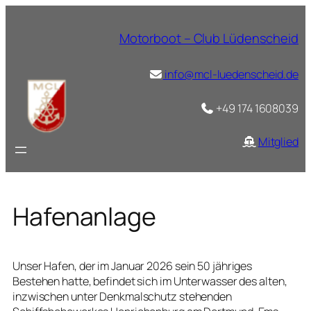
Zum
Inhalt
Motorboot – Club Lüdenscheid
springen
info@mcl-luedenscheid.de
+49 174 1608039
Mitglied
Hafenanlage
Unser Hafen, der im Januar 2026 sein 50 jähriges
Bestehen hatte, befindet sich im Unterwasser des alten,
inzwischen unter Denkmalschutz stehenden